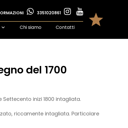
NFORMAZIONI
3351020861
Chi siamo
Contatti
legno del 1700
 Settecento inizi 1800 intagliata.
zato, riccamente intagliata. Particolare