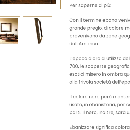
Per saperne di più:
Con il termine ebano veniva
grande pregio, di colore m
provenivano da zone geograf
dall’America.
L’epoca d’oro di utilizzo de
700, le scoperte geografic
esotici misero in ombra qu
alla frivola società dell’ep
Il colore nero però manterr
usato, in ebanisteria, per
parti. Il nero, inoltre, sar
Ebanizzare significa colora