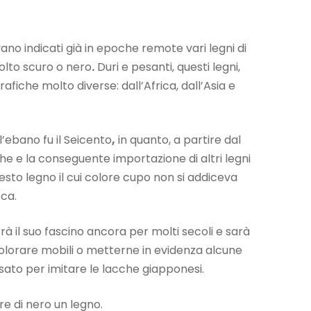
no indicati già in epoche remote vari legni di
olto scuro o nero
.
Duri e pesanti, questi legni,
iche molto diverse: dall’Africa, dall’Asia e
ll’ebano fu il Seicento
,
in quanto, a partire dal
he e la conseguente importazione di altri legni
esto legno il cui colore cupo non si addiceva
oca.
à il suo fascino ancora per molti secoli e sarà
 colorare mobili o metterne in evidenza alcune
à usato per imitare le lacche giapponesi.
re di nero un legno.