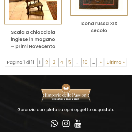
Icona russa XIX
secolo
Scala a chiocciola
inglese in mogano
– primi Novecento
Pagina 1 di 11
1
2
3
4
5
...
10
...
»
Ultima »
Garanzia completa su ogni oggetto acquistato