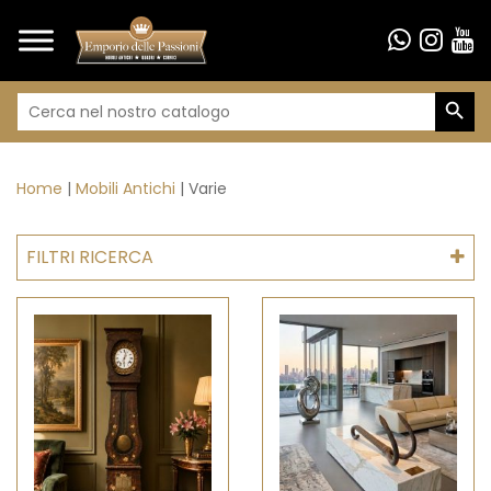
Search Butto
Search
for:
Home
Mobili Antichi
Varie
FILTRI RICERCA