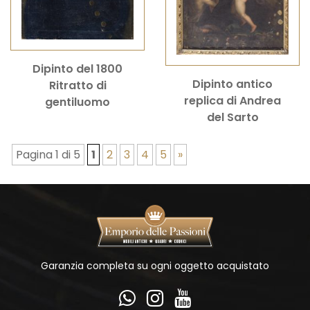
Dipinto del 1800
Dipinto antico
Ritratto di
replica di Andrea
gentiluomo
del Sarto
Pagina 1 di 5
1
2
3
4
5
»
Garanzia completa su ogni oggetto acquistato