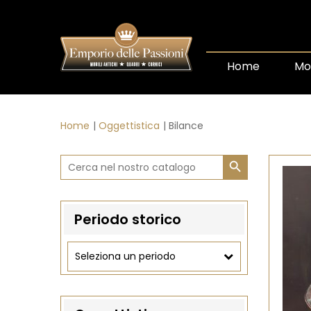
Home
Mob
Home
Oggettistica
Bilance
Search Button
Search
for:
Periodo storico
Seleziona un periodo